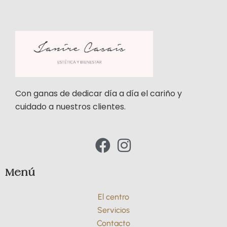
Con ganas de dedicar día a día el cariño y
cuidado a nuestros clientes.
F
I
a
n
c
s
Menú
e
t
El centro
b
a
Servicios
o
g
Contacto