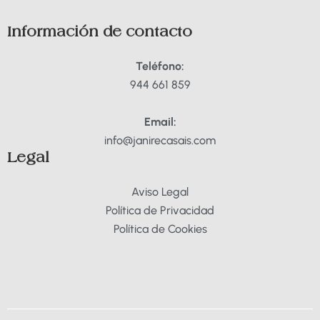
o
r
k
a
Información de contacto
m
Teléfono:
944 661 859
Email:
info@janirecasais.com
Legal
Aviso Legal
Política de Privacidad
Política de Cookies