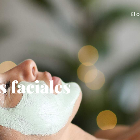
El 
 faciales