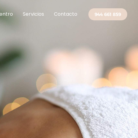
centro
Servicios
Contacto
944 661 859