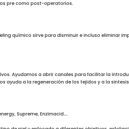
 los pre como post-operatorios.
eeling químico sirve para disminuir e incluso eliminar i
os. Ayudamos a abrir canales para facilitar la introdu
 ayuda a la regeneración de los tejidos y a la sintesis
n energy, Supreme, Enzimacid….
po de piel y enfocado a diferentes objetivos, exfoliaci