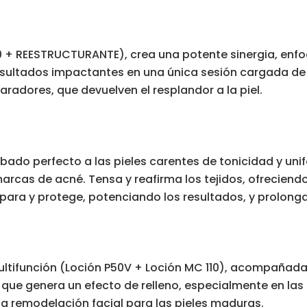
0 + REESTRUCTURANTE), crea una potente sinergia, enfo
Resultados impactantes en una única sesión cargada d
paradores, que devuelven el resplandor a la piel.
do perfecto a las pieles carentes de tonicidad y unifo
arcas de acné. Tensa y reafirma los tejidos, ofreciendo
 repara y protege, potenciando los resultados, y prolong
multifunción (Loción P50V + Loción MC 110), acompañada
que genera un efecto de relleno, especialmente en las p
sa remodelación facial para las pieles maduras.