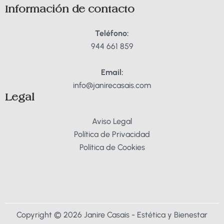
k
a
Información de contacto
m
Teléfono:
944 661 859
Email:
info@janirecasais.com
Legal
Aviso Legal
Política de Privacidad
Política de Cookies
Copyright © 2026 Janire Casais - Estética y Bienestar