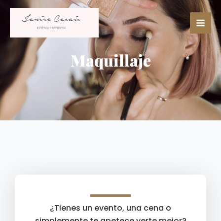
Ir
Mai
al
Men
contenido
Maquillaje
¿Tienes un evento, una cena o
simplemente te apetece verte mejor?