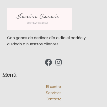
Con ganas de dedicar día a día el cariño y
cuidado a nuestros clientes.
F
I
a
n
c
s
Menú
e
t
El centro
b
a
Servicios
o
g
Contacto
o
r